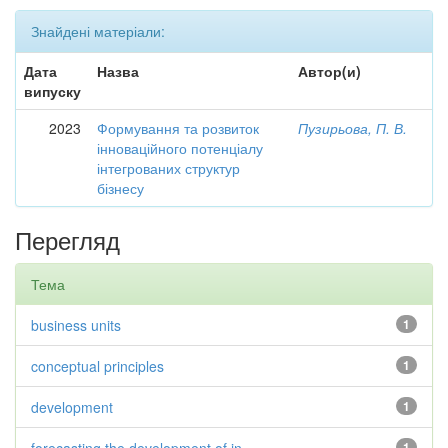
Знайдені матеріали:
Дата
Назва
Автор(и)
випуску
2023
Формування та розвиток
Пузирьова, П. В.
інноваційного потенціалу
інтегрованих структур
бізнесу
Перегляд
Тема
business units
1
conceptual principles
1
development
1
1