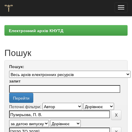
Skip
navigation
Електронний архів КНУТД
Пошук
Пошук:
запит
Поточні фільтри: