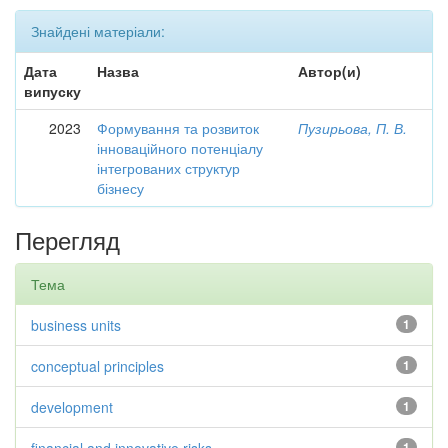
Знайдені матеріали:
Дата
Назва
Автор(и)
випуску
2023
Формування та розвиток
Пузирьова, П. В.
інноваційного потенціалу
інтегрованих структур
бізнесу
Перегляд
Тема
business units
1
conceptual principles
1
development
1
1