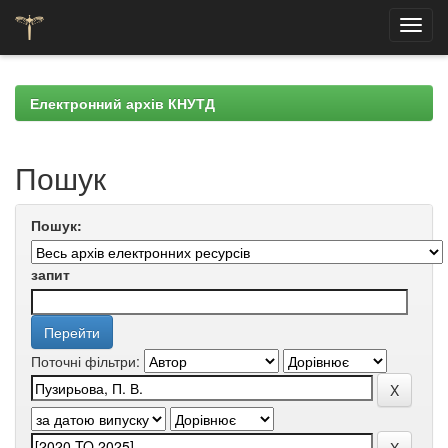
Skip
navigation
Електронний архів КНУТД
Пошук
Пошук:
запит
Поточні фільтри: