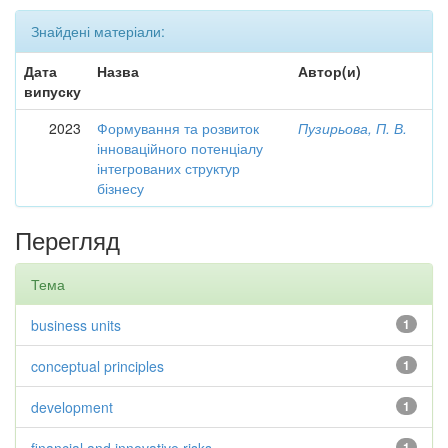
Знайдені матеріали:
Дата
Назва
Автор(и)
випуску
2023
Формування та розвиток
Пузирьова, П. В.
інноваційного потенціалу
інтегрованих структур
бізнесу
Перегляд
Тема
business units
1
conceptual principles
1
development
1
1