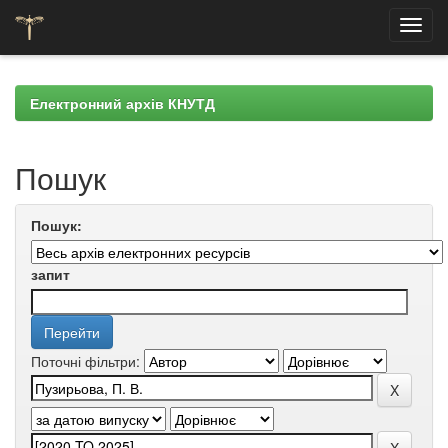
Skip
navigation
Електронний архів КНУТД
Пошук
Пошук:
запит
Поточні фільтри: