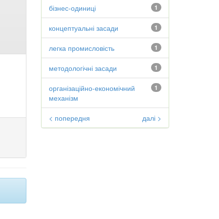
бізнес-одиниці
1
концептуальні засади
1
легка промисловість
1
методологічні засади
1
організаційно-економічний
1
механізм
< попередня
далі >