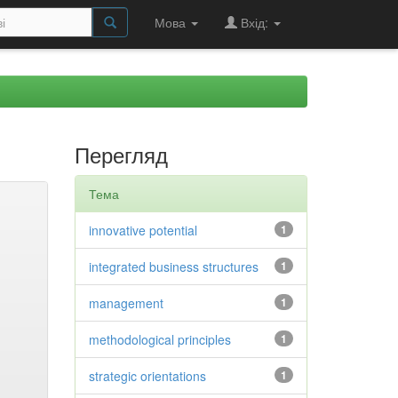
Мова
Вхід:
Перегляд
Тема
innovative potential
1
integrated business structures
1
management
1
methodological principles
1
strategic orientations
1