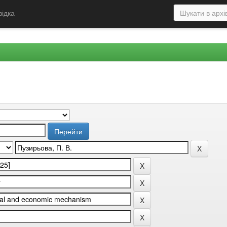
відка