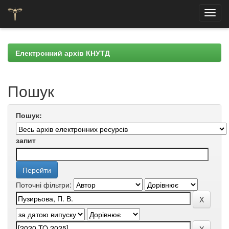
Skip
navigation
Електронний архів КНУТД
Пошук
Пошук:
запит
Поточні фільтри: