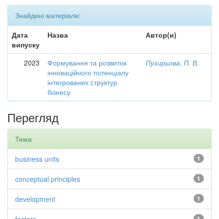
Знайдені матеріали:
Дата
Назва
Автор(и)
випуску
2023
Формування та розвиток
Пузирьова, П. В.
інноваційного потенціалу
інтегрованих структур
бізнесу
Перегляд
Тема
business units
1
conceptual principles
1
development
1
1