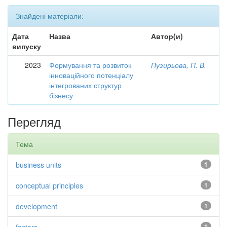
Знайдені матеріали:
Дата
Назва
Автор(и)
випуску
2023
Формування та розвиток
Пузирьова, П. В.
інноваційного потенціалу
інтегрованих структур
бізнесу
Перегляд
Тема
business units
1
conceptual principles
1
development
1
1