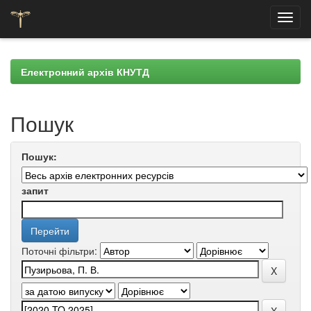
Skip
navigation
Електронний архів КНУТД
Пошук
Пошук:
запит
Поточні фільтри: