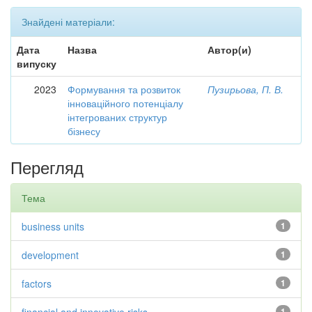
Знайдені матеріали:
Дата
Назва
Автор(и)
випуску
2023
Формування та розвиток
Пузирьова, П. В.
інноваційного потенціалу
інтегрованих структур
бізнесу
Перегляд
Тема
business units
1
development
1
factors
1
1