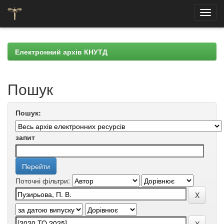
Skip
navigation
Електронний архів КНУТД
Пошук
Пошук:
запит
Поточні фільтри: