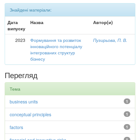
Знайдені матеріали:
Дата
Назва
Автор(и)
випуску
2023
Формування та розвиток
Пузирьова, П. В.
інноваційного потенціалу
інтегрованих структур
бізнесу
Перегляд
Тема
business units
1
conceptual principles
1
factors
1
1