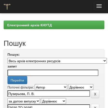
Skip
navigation
Електронний архів КНУТД
Пошук
Пошук:
запит
Поточні фільтри: