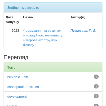
Знайдені матеріали:
Дата
Назва
Автор(и)
випуску
2023
Формування та розвиток
Пузирьова, П. В.
інноваційного потенціалу
інтегрованих структур
бізнесу
Перегляд
Тема
business units
1
conceptual principles
1
development
1
1