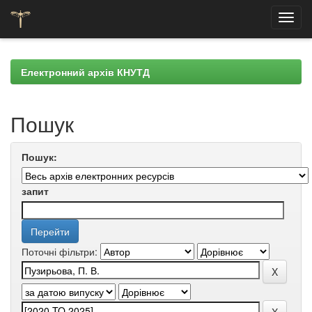
Skip
navigation
Електронний архів КНУТД
Пошук
Пошук:
запит
Поточні фільтри: