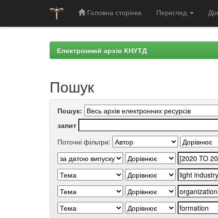
Головна сторінка
Перегляд
До
Skip
navigation
Електронний архів КНУТД
Пошук
Пошук:
запит
Поточні фільтри: