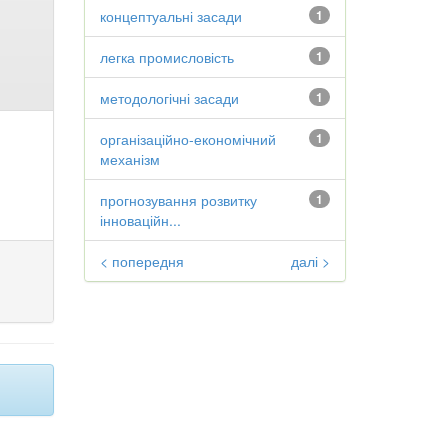
концептуальні засади
1
легка промисловість
1
методологічні засади
1
організаційно-економічний
1
механізм
прогнозування розвитку
1
інноваційн...
< попередня
далі >