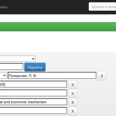
відка