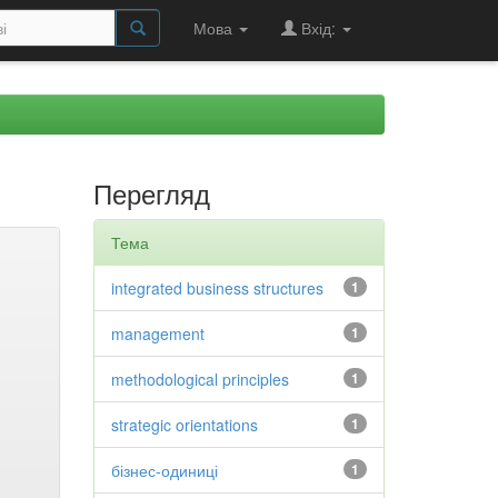
Мова
Вхід:
Перегляд
Тема
integrated business structures
1
management
1
methodological principles
1
strategic orientations
1
бізнес-одиниці
1