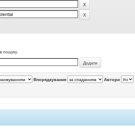
в пошуку.
Впорядкування
Автори