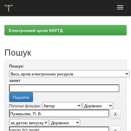
Skip
navigation
Електронний архів КНУТД
Пошук
Пошук:
запит
Поточні фільтри: