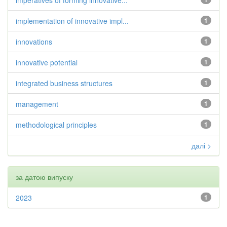
imperatives of forming innovative...
implementation of innovative impl...
1
innovations
1
innovative potential
1
integrated business structures
1
management
1
methodological principles
1
далі >
за датою випуску
2023
1