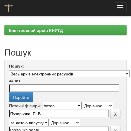
Skip
navigation
Електронний архів КНУТД
Пошук
Пошук:
запит
Поточні фільтри: