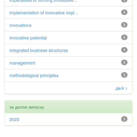
imperatives of forming innovative...
implementation of innovative impl...
1
innovations
1
innovative potential
1
integrated business structures
1
management
1
methodological principles
1
далі >
за датою випуску
2023
1