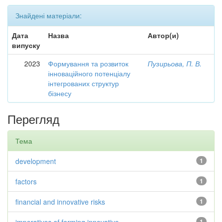
Знайдені матеріали:
Дата
Назва
Автор(и)
випуску
2023
Формування та розвиток
Пузирьова, П. В.
інноваційного потенціалу
інтегрованих структур
бізнесу
Перегляд
Тема
development
1
factors
1
financial and innovative risks
1
1