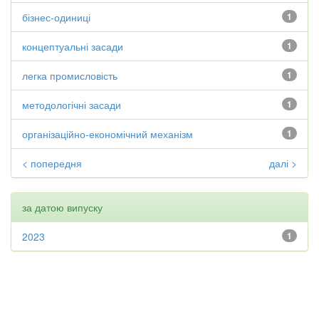
бізнес-одиниці
1
концептуальні засади
1
легка промисловість
1
методологічні засади
1
організаційно-економічний механізм
1
< попередня
далі >
за датою випуску
2023
1