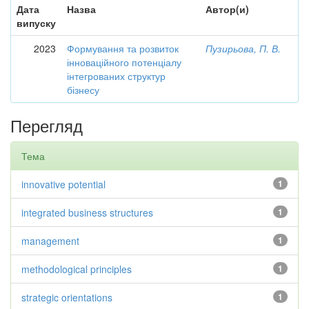
Дата
Назва
Автор(и)
випуску
2023
Формування та розвиток
Пузирьова, П. В.
інноваційного потенціалу
інтегрованих структур
бізнесу
Перегляд
Тема
innovative potential
1
integrated business structures
1
management
1
methodological principles
1
strategic orientations
1