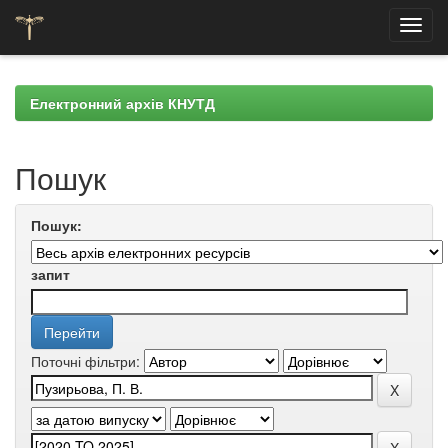
Skip
navigation
Електронний архів КНУТД
Пошук
Пошук:
запит
Поточні фільтри: