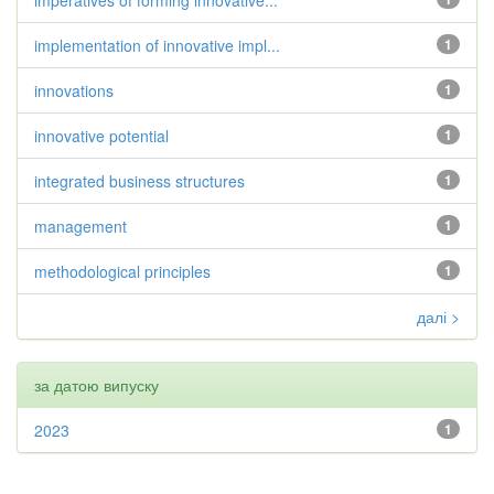
imperatives of forming innovative...
implementation of innovative impl...
1
innovations
1
innovative potential
1
integrated business structures
1
management
1
methodological principles
1
далі >
за датою випуску
2023
1