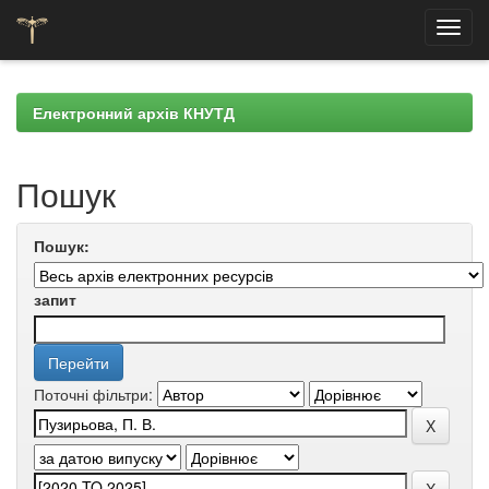
Skip
navigation
Електронний архів КНУТД
Пошук
Пошук:
запит
Поточні фільтри: