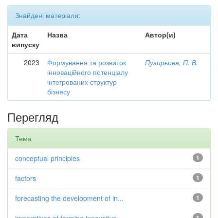
Знайдені матеріали:
Дата
Назва
Автор(и)
випуску
2023
Формування та розвиток
Пузирьова, П. В.
інноваційного потенціалу
інтегрованих структур
бізнесу
Перегляд
Тема
conceptual principles
1
factors
1
forecasting the development of in...
1
1