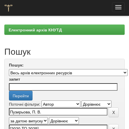
Skip
navigation
Електронний архів КНУТД
Пошук
Пошук:
запит
Поточні фільтри: