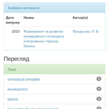
Знайдені матеріали:
Дата
Назва
Автор(и)
випуску
2023
Формування та розвиток
Пузирьова, П. В.
інноваційного потенціалу
інтегрованих структур
бізнесу
Перегляд
Тема
conceptual principles
1
development
1
factors
1
1