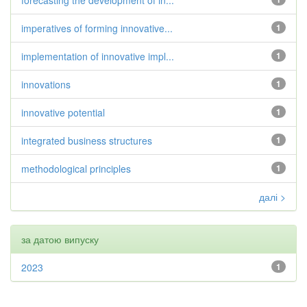
forecasting the development of in...
imperatives of forming innovative...
1
implementation of innovative impl...
1
innovations
1
innovative potential
1
integrated business structures
1
methodological principles
1
далі >
за датою випуску
2023
1