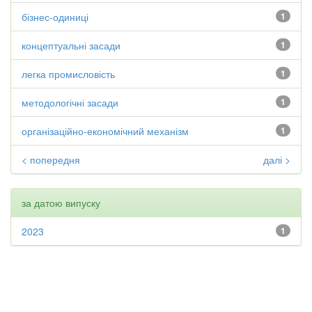
бізнес-одиниці
1
концептуальні засади
1
легка промисловість
1
методологічні засади
1
організаційно-економічний механізм
1
< попередня
далі >
за датою випуску
2023
1