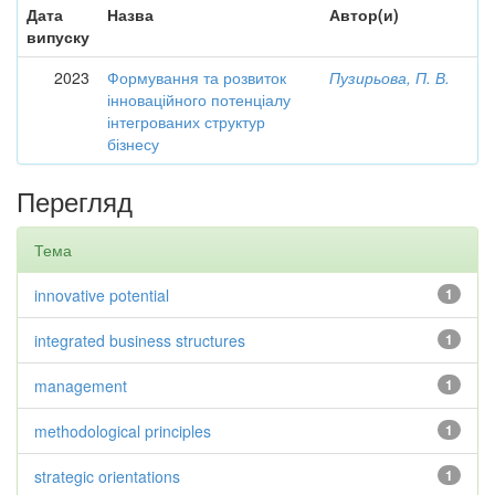
Дата
Назва
Автор(и)
випуску
2023
Формування та розвиток
Пузирьова, П. В.
інноваційного потенціалу
інтегрованих структур
бізнесу
Перегляд
Тема
innovative potential
1
integrated business structures
1
management
1
methodological principles
1
strategic orientations
1