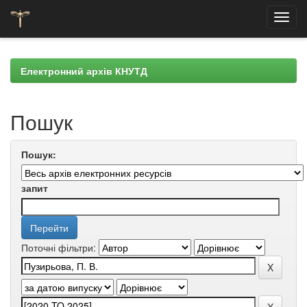
Skip
navigation
Електронний архів КНУТД
Пошук
Пошук:
запит
Поточні фільтри: