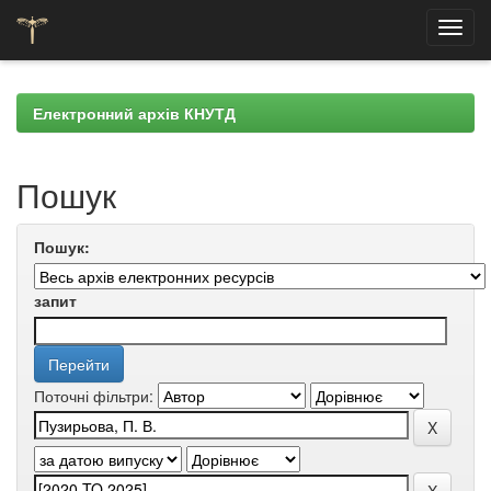
Skip
navigation
Електронний архів КНУТД
Пошук
Пошук:
запит
Поточні фільтри: