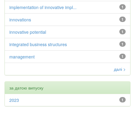
implementation of innovative impl...
1
innovations
1
innovative potential
1
integrated business structures
1
management
1
далі >
за датою випуску
2023
1