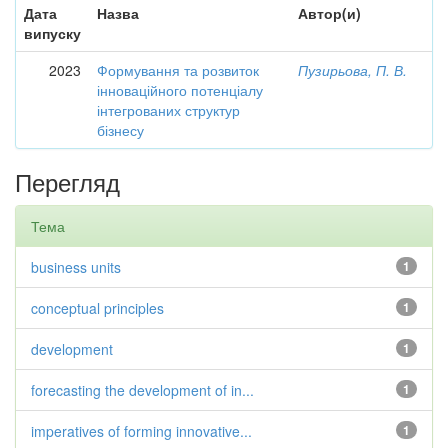
Дата
Назва
Автор(и)
випуску
2023
Формування та розвиток
Пузирьова, П. В.
інноваційного потенціалу
інтегрованих структур
бізнесу
Перегляд
Тема
business units
1
conceptual principles
1
development
1
forecasting the development of in...
1
imperatives of forming innovative...
1