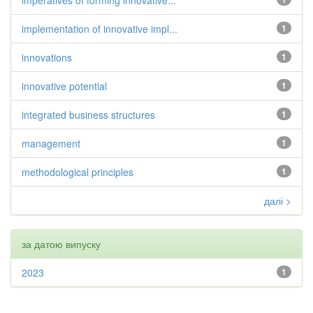
imperatives of forming innovative...
implementation of innovative impl...
1
innovations
1
innovative potential
1
integrated business structures
1
management
1
methodological principles
1
далі >
за датою випуску
2023
1