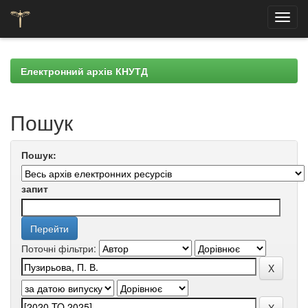
Skip
navigation
Електронний архів КНУТД
Пошук
Пошук:
запит
Поточні фільтри: