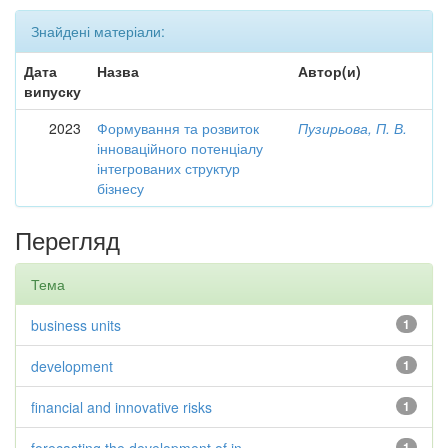
Знайдені матеріали:
Дата
Назва
Автор(и)
випуску
2023
Формування та розвиток
Пузирьова, П. В.
інноваційного потенціалу
інтегрованих структур
бізнесу
Перегляд
Тема
business units
1
development
1
financial and innovative risks
1
1