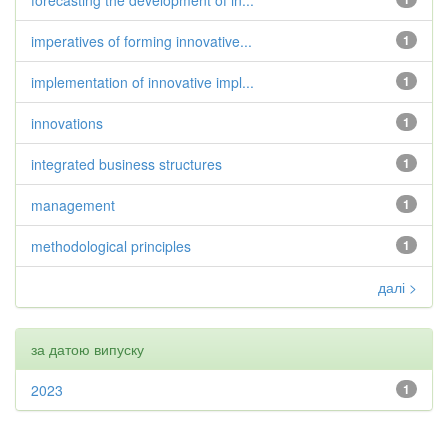
forecasting the development of in...
imperatives of forming innovative...
1
implementation of innovative impl...
1
innovations
1
integrated business structures
1
management
1
methodological principles
1
далі >
за датою випуску
2023
1