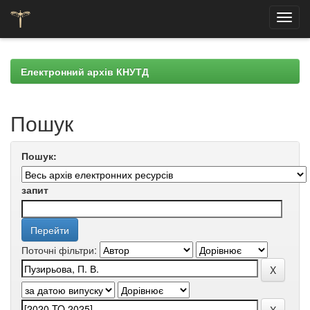
Skip
navigation
Електронний архів КНУТД
Пошук
Пошук:
запит
Поточні фільтри: