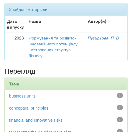
Знайдені матеріали:
Дата
Назва
Автор(и)
випуску
2023
Формування та розвиток
Пузирьова, П. В.
інноваційного потенціалу
інтегрованих структур
бізнесу
Перегляд
Тема
business units
1
conceptual principles
1
financial and innovative risks
1
1