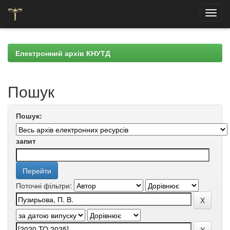
Skip
navigation
Електронний архів КНУТД
Пошук
Пошук:
запит
Поточні фільтри: