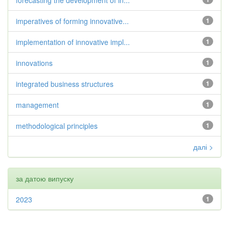
forecasting the development of in...
imperatives of forming innovative...
1
implementation of innovative impl...
1
innovations
1
integrated business structures
1
management
1
methodological principles
1
далі >
за датою випуску
2023
1