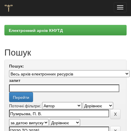
Skip
navigation
Електронний архів КНУТД
Пошук
Пошук:
запит
Поточні фільтри: