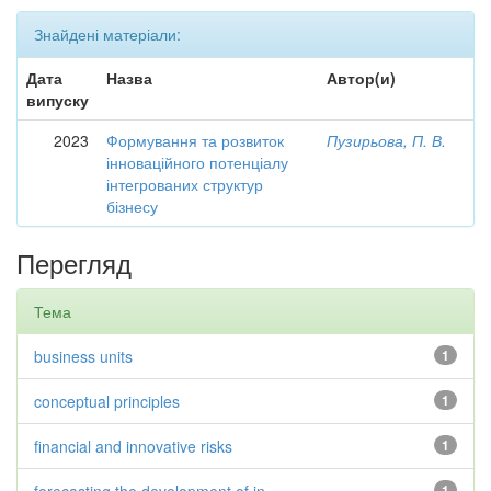
Знайдені матеріали:
Дата
Назва
Автор(и)
випуску
2023
Формування та розвиток
Пузирьова, П. В.
інноваційного потенціалу
інтегрованих структур
бізнесу
Перегляд
Тема
business units
1
conceptual principles
1
financial and innovative risks
1
1