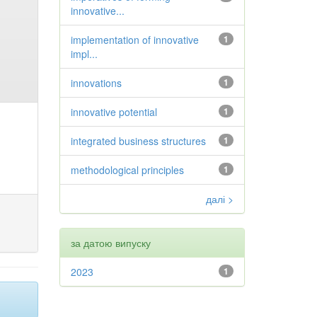
innovative...
implementation of innovative
1
impl...
innovations
1
innovative potential
1
integrated business structures
1
methodological principles
1
далі >
за датою випуску
2023
1