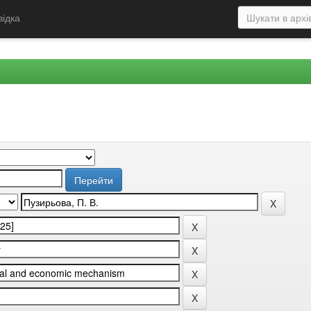
відка