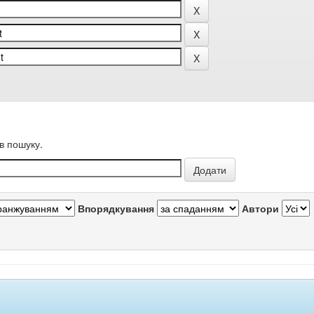
в пошуку.
Впорядкування
Автори