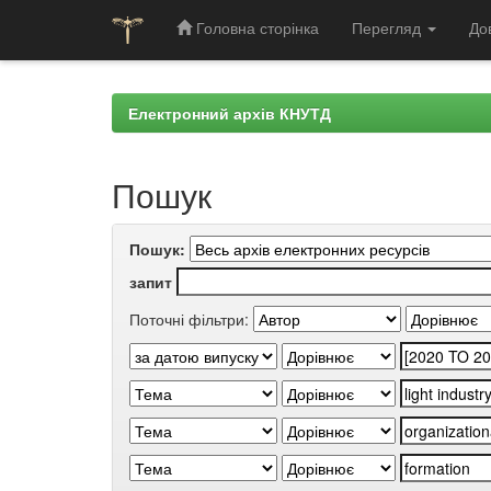
Головна сторінка
Перегляд
До
Skip
navigation
Електронний архів КНУТД
Пошук
Пошук:
запит
Поточні фільтри: