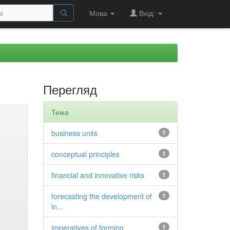
Мова
Вхід:
Перегляд
Тема
business units
1
conceptual principles
1
financial and innovative risks
1
forecasting the development of
1
in...
imperatives of forming
1