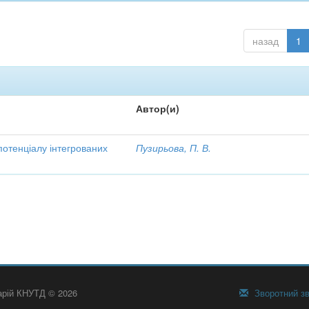
назад
1
Автор(и)
потенціалу інтегрованих
Пузирьова, П. В.
тарій КНУТД © 2026
Зворотний зв