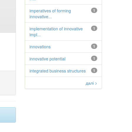
imperatives of forming
1
innovative...
implementation of innovative
1
impl...
innovations
1
innovative potential
1
integrated business structures
1
далі >