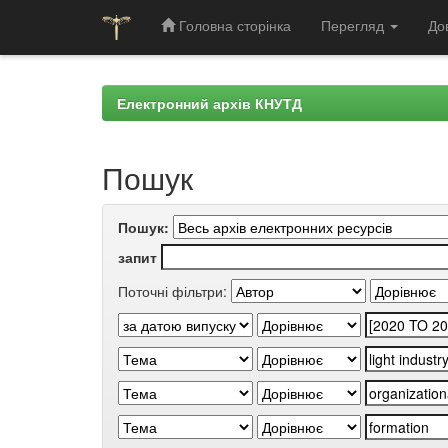
Головна сторінка
Перегляд
До
Skip
navigation
Електронний архів КНУТД
Пошук
Пошук:
запит
Поточні фільтри: