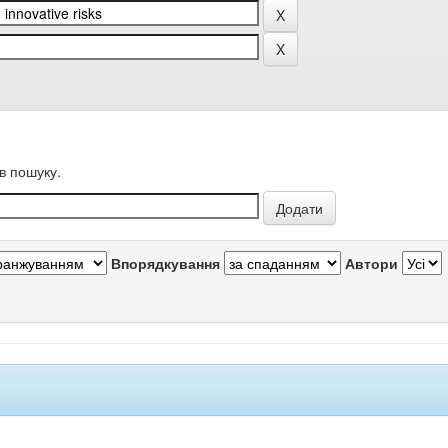
в пошуку.
Впорядкування
Автори