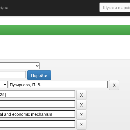
відка