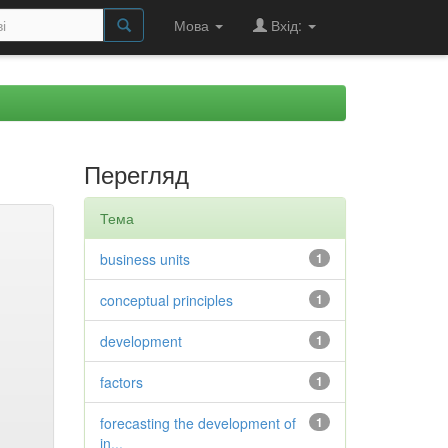
Мова
Вхід:
Перегляд
Тема
business units
1
conceptual principles
1
development
1
factors
1
forecasting the development of
1
in...