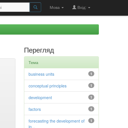
Мова
Вхід:
Перегляд
Тема
business units
1
conceptual principles
1
development
1
factors
1
forecasting the development of
1
in...