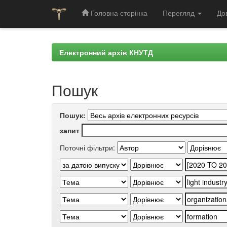
Головна сторінка
Перегляд
До
Skip
navigation
Електронний архів КНУТД
Пошук
Пошук:
запит
Поточні фільтри: