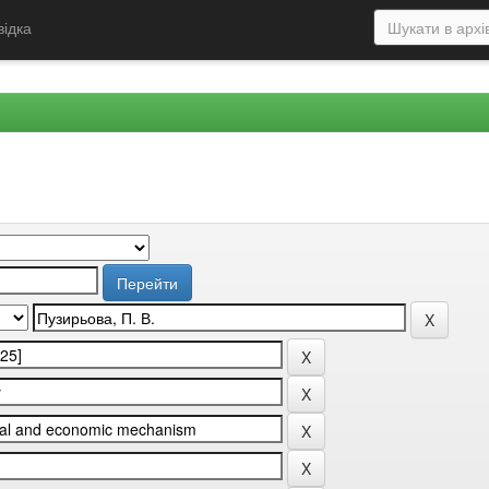
відка