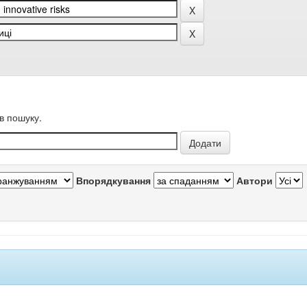
в пошуку.
Впорядкування
Автори