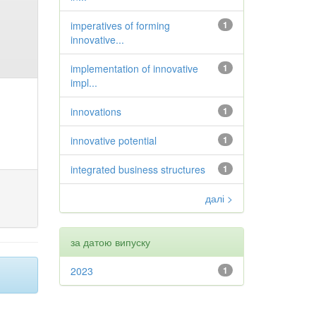
imperatives of forming
1
innovative...
implementation of innovative
1
impl...
innovations
1
innovative potential
1
integrated business structures
1
далі >
за датою випуску
2023
1