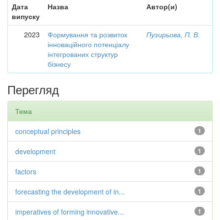
Дата
Назва
Автор(и)
випуску
2023
Формування та розвиток
Пузирьова, П. В.
інноваційного потенціалу
інтегрованих структур
бізнесу
Перегляд
Тема
conceptual principles
1
development
1
factors
1
forecasting the development of in...
1
imperatives of forming innovative...
1