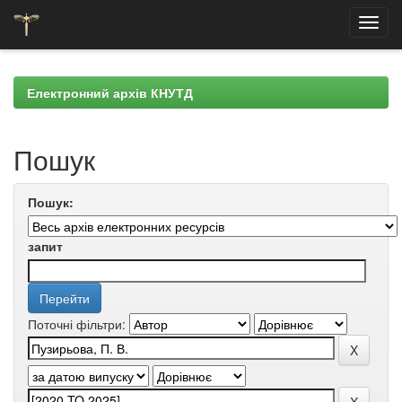
Skip
navigation
Електронний архів КНУТД
Пошук
Пошук:
запит
Поточні фільтри: