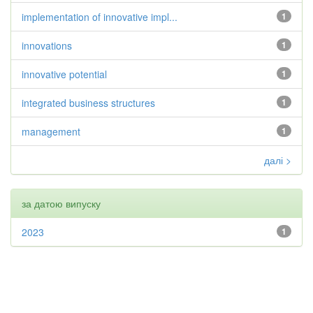
implementation of innovative impl...
1
innovations
1
innovative potential
1
integrated business structures
1
management
1
далі >
за датою випуску
2023
1