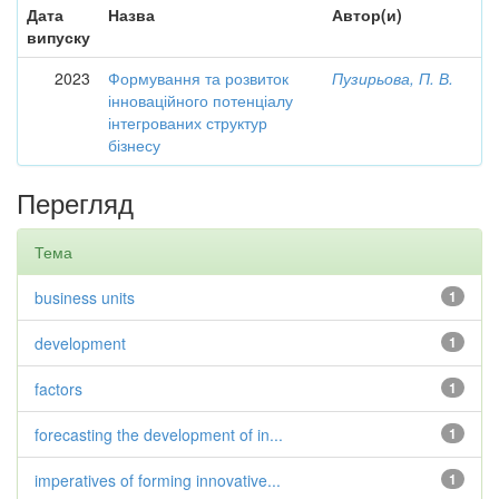
Дата
Назва
Автор(и)
випуску
2023
Формування та розвиток
Пузирьова, П. В.
інноваційного потенціалу
інтегрованих структур
бізнесу
Перегляд
Тема
business units
1
development
1
factors
1
forecasting the development of in...
1
imperatives of forming innovative...
1