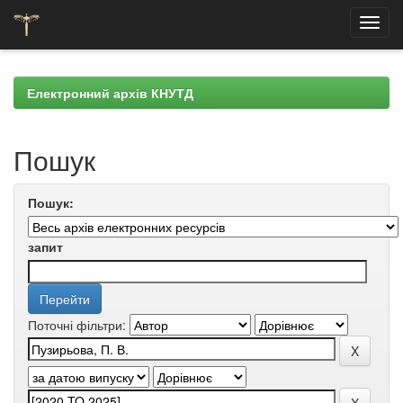
Skip
navigation
Електронний архів КНУТД
Пошук
Пошук:
запит
Поточні фільтри: