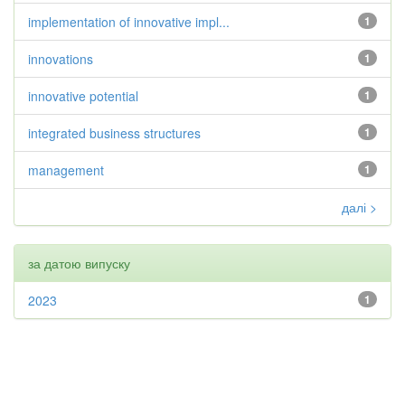
implementation of innovative impl...
1
innovations
1
innovative potential
1
integrated business structures
1
management
1
далі >
за датою випуску
2023
1