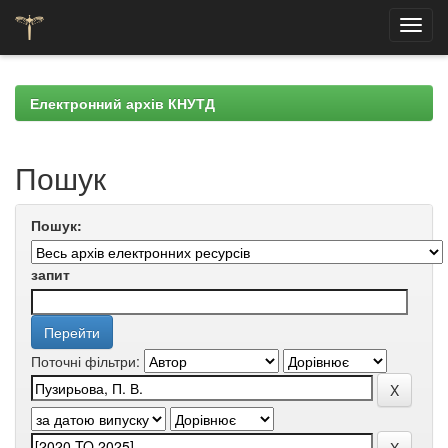
Skip
navigation
Електронний архів КНУТД
Пошук
Пошук:
запит
Поточні фільтри: