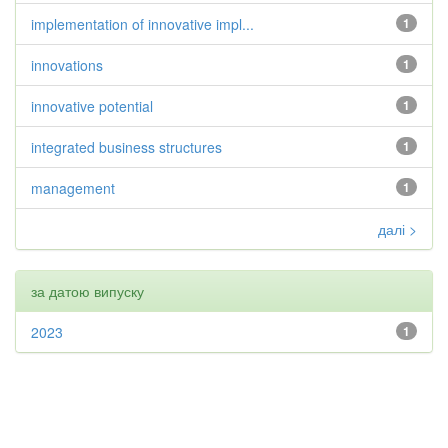
implementation of innovative impl...
1
innovations
1
innovative potential
1
integrated business structures
1
management
1
далі >
за датою випуску
2023
1