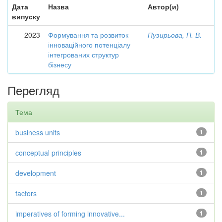
Дата
Назва
Автор(и)
випуску
2023
Формування та розвиток
Пузирьова, П. В.
інноваційного потенціалу
інтегрованих структур
бізнесу
Перегляд
Тема
business units
1
conceptual principles
1
development
1
factors
1
imperatives of forming innovative...
1