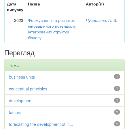
Дата
Назва
Автор(и)
випуску
2023
Формування та розвиток
Пузирьова, П. В.
інноваційного потенціалу
інтегрованих структур
бізнесу
Перегляд
Тема
business units
1
conceptual principles
1
development
1
factors
1
forecasting the development of in...
1