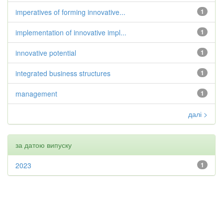
imperatives of forming innovative...
1
implementation of innovative impl...
1
innovative potential
1
integrated business structures
1
management
1
далі >
за датою випуску
2023
1