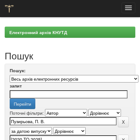
Skip
navigation
Електронний архів КНУТД
Пошук
Пошук:
запит
Поточні фільтри: