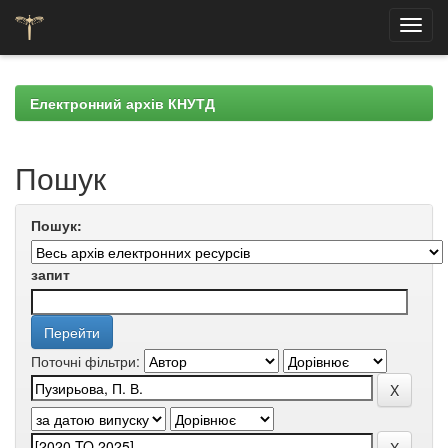
Skip
navigation
Електронний архів КНУТД
Пошук
Пошук:
запит
Поточні фільтри: