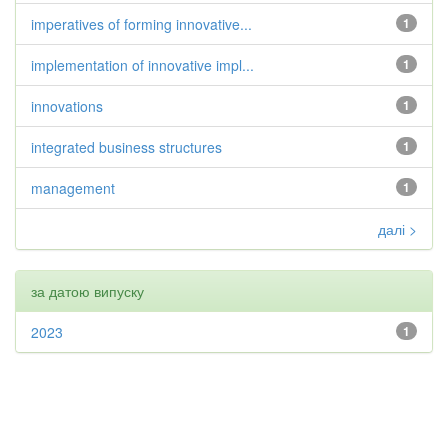
imperatives of forming innovative...
1
implementation of innovative impl...
1
innovations
1
integrated business structures
1
management
1
далі >
за датою випуску
2023
1