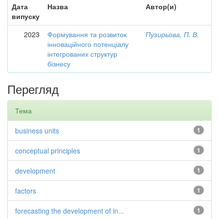
Дата
Назва
Автор(и)
випуску
2023
Формування та розвиток
Пузирьова, П. В.
інноваційного потенціалу
інтегрованих структур
бізнесу
Перегляд
Тема
business units
1
conceptual principles
1
development
1
factors
1
forecasting the development of in...
1