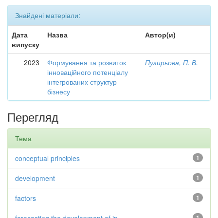
Знайдені матеріали:
Дата
Назва
Автор(и)
випуску
2023
Формування та розвиток
Пузирьова, П. В.
інноваційного потенціалу
інтегрованих структур
бізнесу
Перегляд
Тема
conceptual principles
1
development
1
factors
1
1