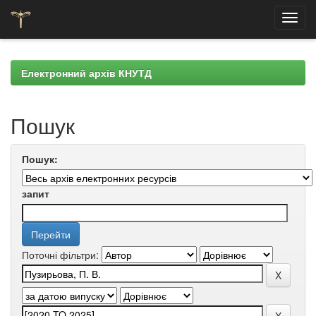
Skip
navigation
Електронний архів КНУТД
Пошук
Пошук:
запит
Поточні фільтри: