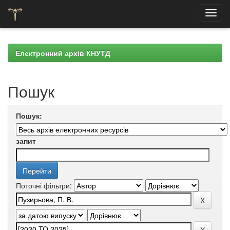
Skip
navigation
Електронний архів КНУТД
Пошук
Пошук:
запит
Поточні фільтри: