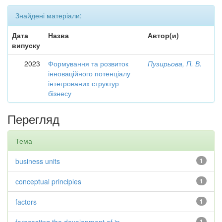
Знайдені матеріали:
Дата
Назва
Автор(и)
випуску
2023
Формування та розвиток
Пузирьова, П. В.
інноваційного потенціалу
інтегрованих структур
бізнесу
Перегляд
Тема
business units
1
conceptual principles
1
factors
1
1