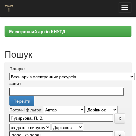
Skip
navigation
Електронний архів КНУТД
Пошук
Пошук:
запит
Поточні фільтри: