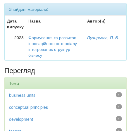
Знайдені матеріали:
Дата
Назва
Автор(и)
випуску
2023
Формування та розвиток
Пузирьова, П. В.
інноваційного потенціалу
інтегрованих структур
бізнесу
Перегляд
Тема
business units
1
conceptual principles
1
development
1
1