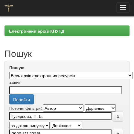
Skip
navigation
Електронний архів КНУТД
Пошук
Пошук:
запит
Поточні фільтри: