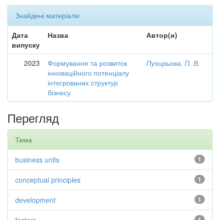
Знайдені матеріали:
Дата
Назва
Автор(и)
випуску
2023
Формування та розвиток
Пузирьова, П. В.
інноваційного потенціалу
інтегрованих структур
бізнесу
Перегляд
Тема
business units
1
conceptual principles
1
development
1
1