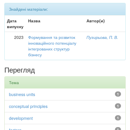
Знайдені матеріали:
Дата
Назва
Автор(и)
випуску
2023
Формування та розвиток
Пузирьова, П. В.
інноваційного потенціалу
інтегрованих структур
бізнесу
Перегляд
Тема
business units
1
conceptual principles
1
development
1
1