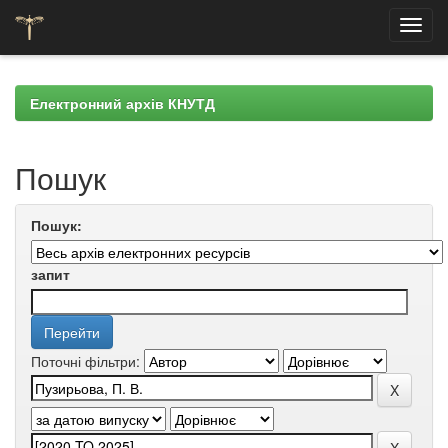
Skip
navigation
Електронний архів КНУТД
Пошук
Пошук:
запит
Поточні фільтри: