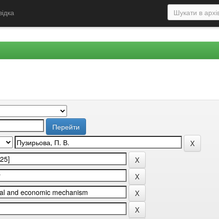
відка