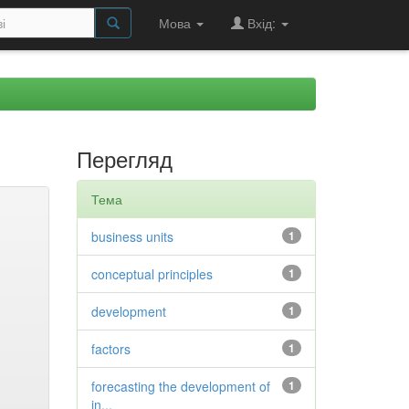
Мова
Вхід:
Перегляд
Тема
business units
1
conceptual principles
1
development
1
factors
1
forecasting the development of
1
in...