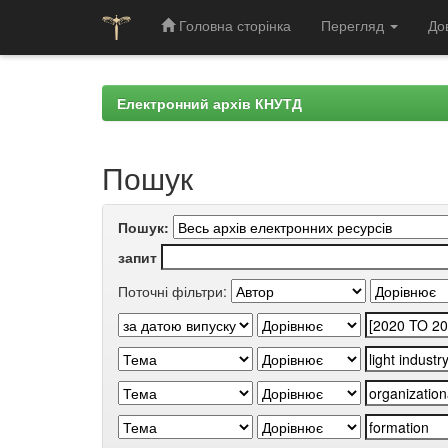
Головна сторінка
Перегляд
До
Skip
navigation
Електронний архів КНУТД
Пошук
Пошук:
запит
Поточні фільтри: