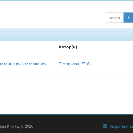
назад
1
Автор(и)
потенціалу інтегрованих
Пузирьова, П. В.
тарій КНУТД © 2026
Зворотний зв