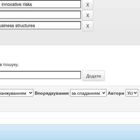
в пошуку.
Впорядкування
Автори