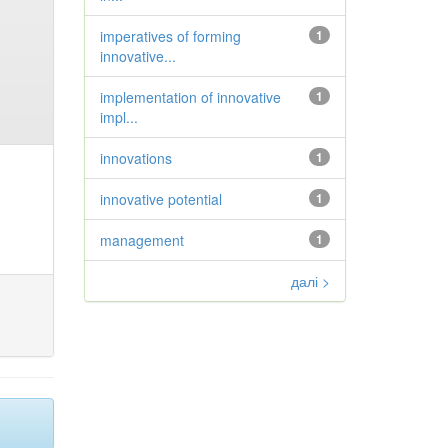
imperatives of forming
1
innovative...
implementation of innovative
1
impl...
innovations
1
innovative potential
1
management
1
далі >