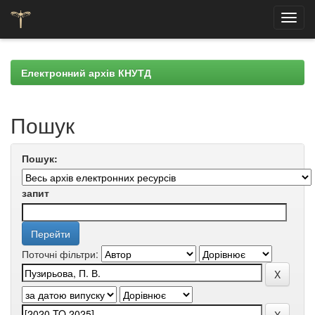
Skip
navigation
Електронний архів КНУТД
Пошук
Пошук:
запит
Поточні фільтри: