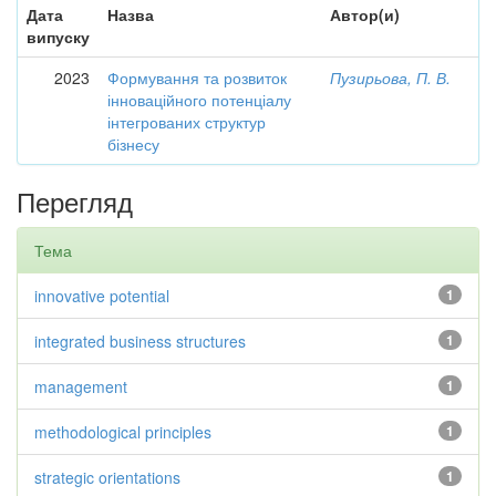
Дата
Назва
Автор(и)
випуску
2023
Формування та розвиток
Пузирьова, П. В.
інноваційного потенціалу
інтегрованих структур
бізнесу
Перегляд
Тема
innovative potential
1
integrated business structures
1
management
1
methodological principles
1
strategic orientations
1