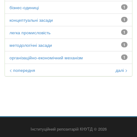
бізнес-одиниці
1
концептуальні засади
1
легка промисловість
1
методологічні засади
1
організаційно-економічний механізм
1
< попередня
далі >
Інституційний репозитарій КНУТД © 2026