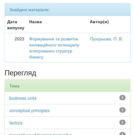
Знайдені матеріали:
Дата
Назва
Автор(и)
випуску
2023
Формування та розвиток
Пузирьова, П. В.
інноваційного потенціалу
інтегрованих структур
бізнесу
Перегляд
Тема
business units
1
conceptual principles
1
factors
1
1