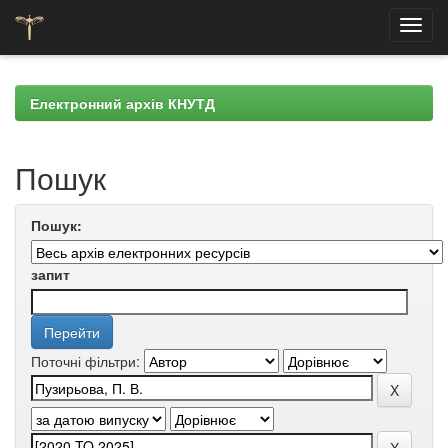
Skip
navigation
Електронний архів КНУТД
Пошук
Пошук:
запит
Поточні фільтри: