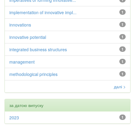
imperatives of forming innovative...
implementation of innovative impl...
1
innovations
1
innovative potential
1
integrated business structures
1
management
1
methodological principles
1
далі >
за датою випуску
2023
1