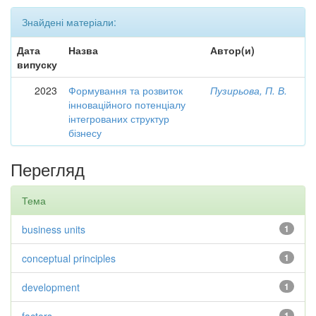
Знайдені матеріали:
Дата
Назва
Автор(и)
випуску
2023
Формування та розвиток
Пузирьова, П. В.
інноваційного потенціалу
інтегрованих структур
бізнесу
Перегляд
Тема
business units
1
conceptual principles
1
development
1
1