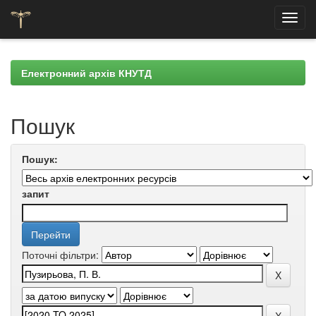
Skip
navigation
Електронний архів КНУТД
Пошук
Пошук:
запит
Поточні фільтри: