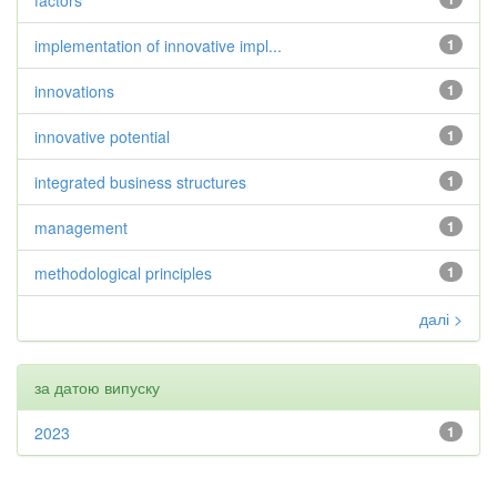
factors
implementation of innovative impl...
1
innovations
1
innovative potential
1
integrated business structures
1
management
1
methodological principles
1
далі >
за датою випуску
2023
1