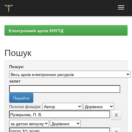
Skip
navigation
Електронний архів КНУТД
Пошук
Пошук:
запит
Поточні фільтри: