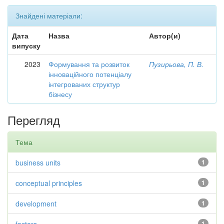
Знайдені матеріали:
Дата
Назва
Автор(и)
випуску
2023
Формування та розвиток
Пузирьова, П. В.
інноваційного потенціалу
інтегрованих структур
бізнесу
Перегляд
Тема
business units
1
conceptual principles
1
development
1
1