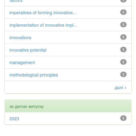
factors
imperatives of forming innovative...
1
implementation of innovative impl...
1
innovations
1
innovative potential
1
management
1
methodological principles
1
далі >
за датою випуску
2023
1