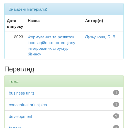
Знайдені матеріали:
Дата
Назва
Автор(и)
випуску
2023
Формування та розвиток
Пузирьова, П. В.
інноваційного потенціалу
інтегрованих структур
бізнесу
Перегляд
Тема
business units
1
conceptual principles
1
development
1
1