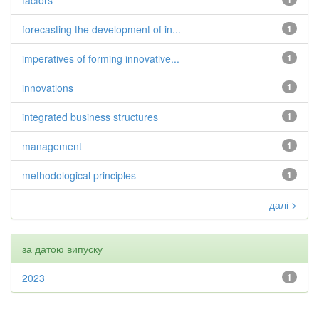
factors
forecasting the development of in...
1
imperatives of forming innovative...
1
innovations
1
integrated business structures
1
management
1
methodological principles
1
далі >
за датою випуску
2023
1