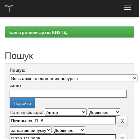
Skip
navigation
Електронний архів КНУТД
Пошук
Пошук:
запит
Поточні фільтри: