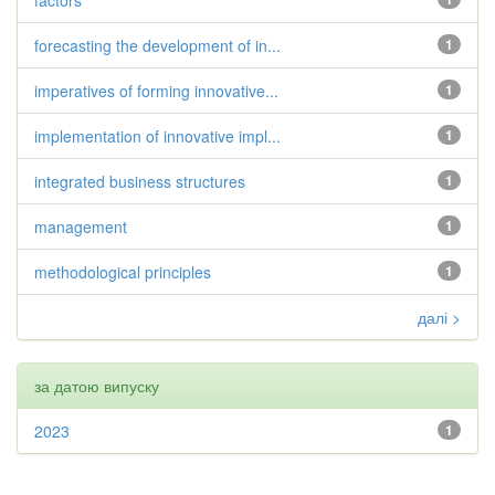
factors
forecasting the development of in...
1
imperatives of forming innovative...
1
implementation of innovative impl...
1
integrated business structures
1
management
1
methodological principles
1
далі >
за датою випуску
2023
1