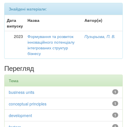
Знайдені матеріали:
Дата
Назва
Автор(и)
випуску
2023
Формування та розвиток
Пузирьова, П. В.
інноваційного потенціалу
інтегрованих структур
бізнесу
Перегляд
Тема
business units
1
conceptual principles
1
development
1
1