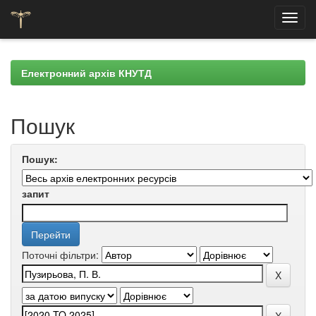
Skip
navigation
Електронний архів КНУТД
Пошук
Пошук:
запит
Поточні фільтри: