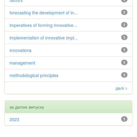
factors
forecasting the development of in...
1
imperatives of forming innovative...
1
implementation of innovative impl...
1
innovations
1
management
1
methodological principles
1
далі >
за датою випуску
2023
1