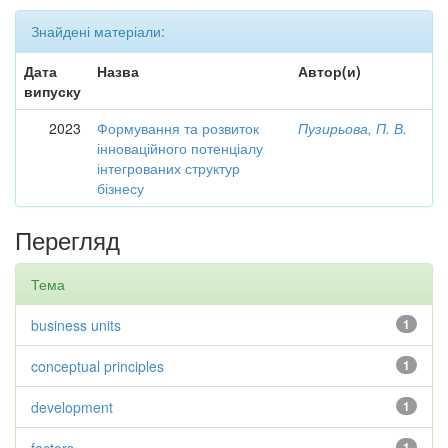
Знайдені матеріали:
Дата
Назва
Автор(и)
випуску
2023
Формування та розвиток
Пузирьова, П. В.
інноваційного потенціалу
інтегрованих структур
бізнесу
Перегляд
Тема
business units
1
conceptual principles
1
development
1
1