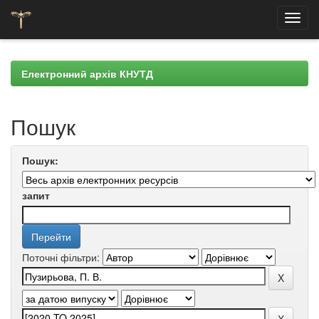
Skip
navigation
Електронний архів КНУТД
Пошук
Пошук:
запит
Поточні фільтри: