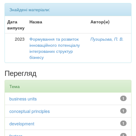
Знайдені матеріали:
Дата
Назва
Автор(и)
випуску
2023
Формування та розвиток
Пузирьова, П. В.
інноваційного потенціалу
інтегрованих структур
бізнесу
Перегляд
Тема
business units
1
conceptual principles
1
development
1
1