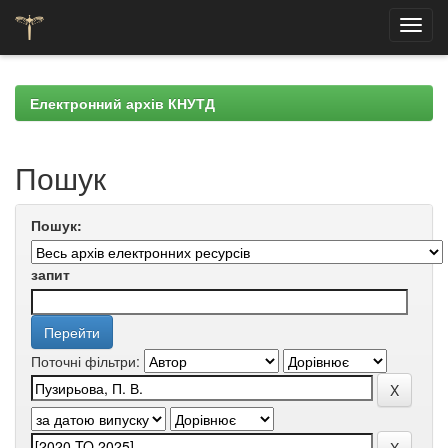
Skip
navigation
Електронний архів КНУТД
Пошук
Пошук:
запит
Поточні фільтри: