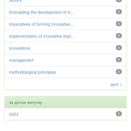
factors
forecasting the development of in...
1
imperatives of forming innovative...
1
implementation of innovative impl...
1
innovations
1
management
1
methodological principles
1
далі >
за датою випуску
2023
1