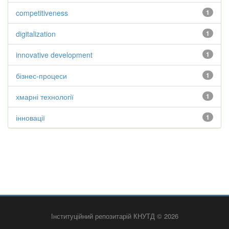
competitiveness
1
digitalization
1
innovative development
1
бізнес-процеси
1
хмарні технології
1
інновації
1
Інституційний репозитарій КНУТД © 2026