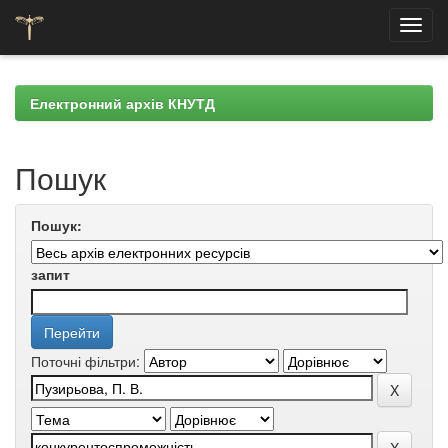
Skip
navigation
Електронний архів КНУТД
Пошук
Пошук:
запит
Поточні фільтри: