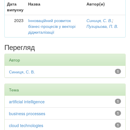
Дата
Назва
Автор(и)
випуску
2023
Інноваційний розвиток
Синиця, С. В.
;
бізнес-процесів у векторі
Пузирьова, П. В.
діджиталізації
Перегляд
Автор
Синиця, С. В.
1
Тема
artificial intelligence
1
business processes
1
cloud technologies
1