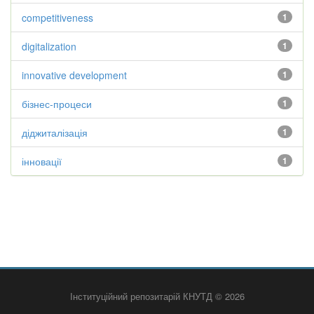
competitiveness
1
digitalization
1
innovative development
1
бізнес-процеси
1
діджиталізація
1
інновації
1
Інституційний репозитарій КНУТД © 2026