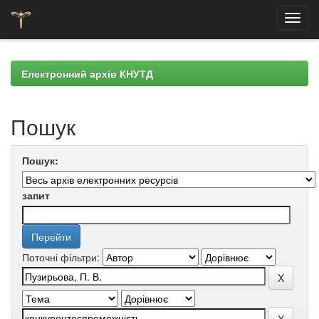
Skip
navigation
Електронний архів КНУТД
Пошук
Пошук:
запит
Поточні фільтри: