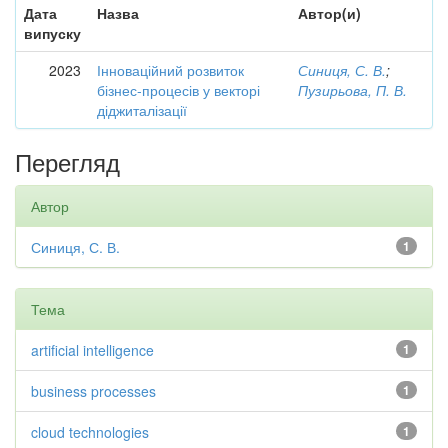
Дата
Назва
Автор(и)
випуску
2023
Інноваційний розвиток
Синиця, С. В.
;
бізнес-процесів у векторі
Пузирьова, П. В.
діджиталізації
Перегляд
Автор
Синиця, С. В.
1
Тема
artificial intelligence
1
business processes
1
cloud technologies
1