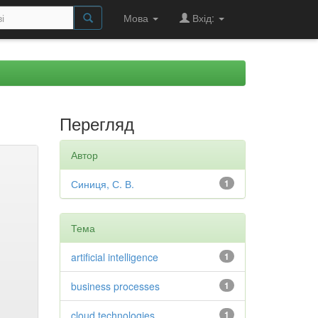
Мова
Вхід:
Перегляд
Автор
Синиця, С. В.
1
Тема
artificial intelligence
1
business processes
1
cloud technologies
1