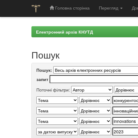
Головна сторінка
Перегляд
До
Skip
navigation
Електронний архів КНУТД
Пошук
Пошук:
запит
Поточні фільтри: