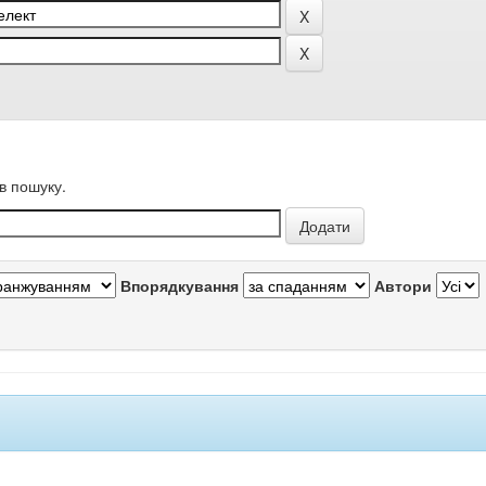
в пошуку.
Впорядкування
Автори