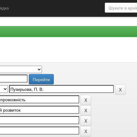
відка