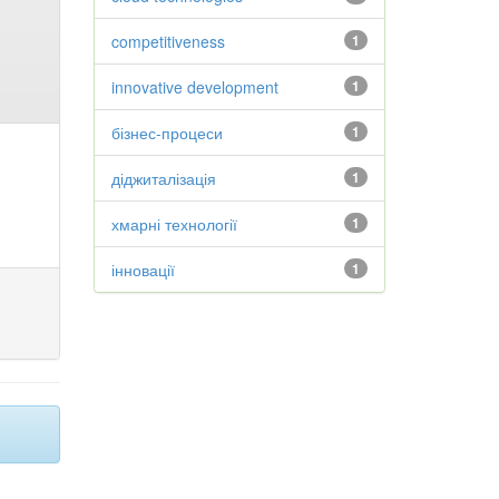
competitiveness
1
innovative development
1
бізнес-процеси
1
діджиталізація
1
хмарні технології
1
інновації
1