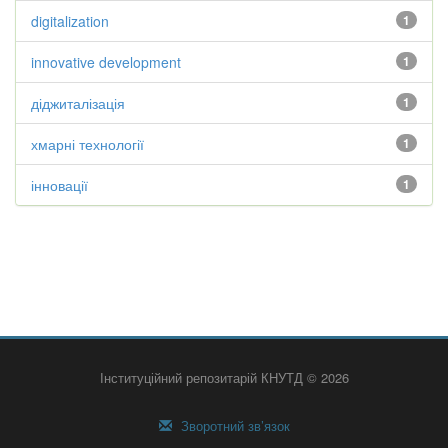
digitalization
1
innovative development
1
діджиталізація
1
хмарні технології
1
інновації
1
Інституційний репозитарій КНУТД © 2026
Зворотний зв’язок