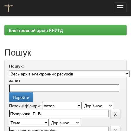
Skip
navigation
Електронний архів КНУТД
Пошук
Пошук:
запит
Поточні фільтри: