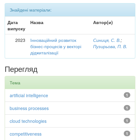
Знайдені матеріали:
Дата
Назва
Автор(и)
випуску
2023
Інноваційний розвиток
Синиця, С. В.
;
бізнес-процесів у векторі
Пузирьова, П. В.
діджиталізації
Перегляд
Тема
artificial intelligence
1
business processes
1
cloud technologies
1
competitiveness
1