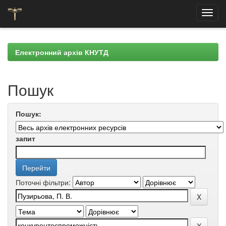
Skip
navigation
Електронний архів КНУТД
Пошук
Пошук:
запит
Поточні фільтри: