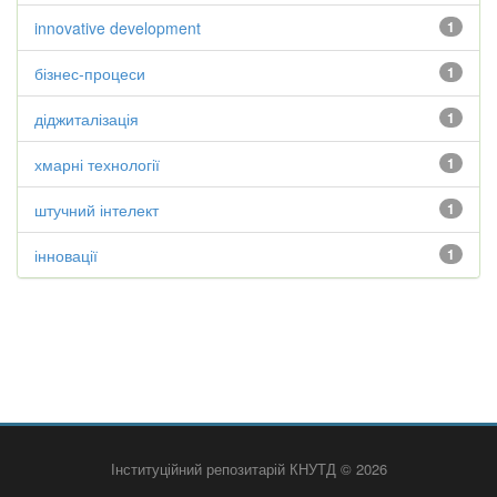
innovative development
1
бізнес-процеси
1
діджиталізація
1
хмарні технології
1
штучний інтелект
1
інновації
1
Інституційний репозитарій КНУТД © 2026