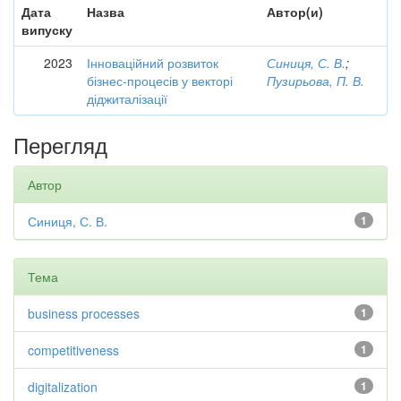
Дата
Назва
Автор(и)
випуску
2023
Інноваційний розвиток
Синиця, С. В.
;
бізнес-процесів у векторі
Пузирьова, П. В.
діджиталізації
Перегляд
Автор
Синиця, С. В.
1
Тема
business processes
1
competitiveness
1
digitalization
1