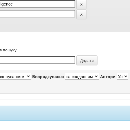
в пошуку.
Впорядкування
Автори