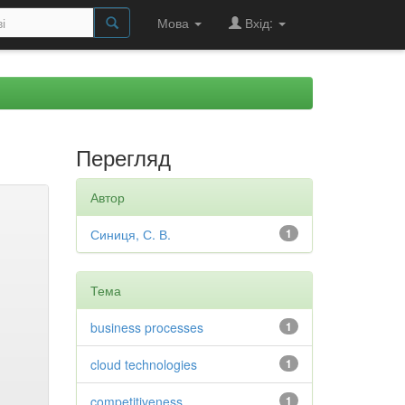
Мова
Вхід:
Перегляд
Автор
Синиця, С. В.
1
Тема
business processes
1
cloud technologies
1
competitiveness
1