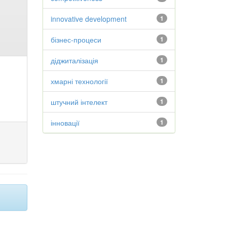
innovative development
1
бізнес-процеси
1
діджиталізація
1
хмарні технології
1
штучний інтелект
1
інновації
1