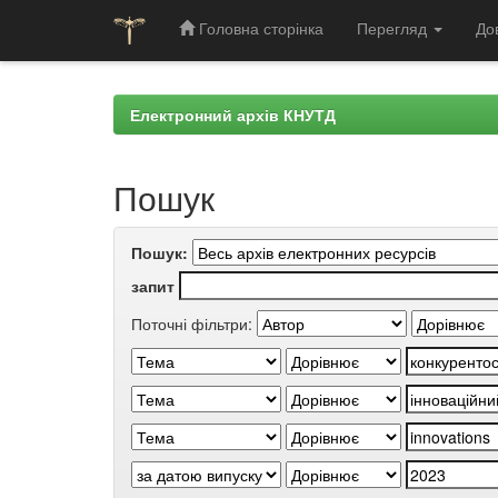
Головна сторінка
Перегляд
До
Skip
navigation
Електронний архів КНУТД
Пошук
Пошук:
запит
Поточні фільтри: