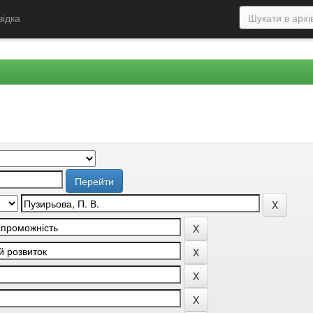
відка