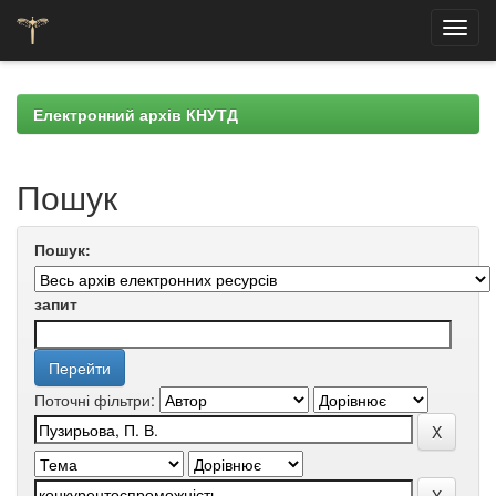
Skip
navigation
Електронний архів КНУТД
Пошук
Пошук:
запит
Поточні фільтри: