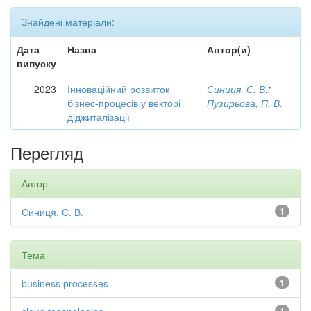
Знайдені матеріали:
Дата
Назва
Автор(и)
випуску
2023
Інноваційний розвиток
Синиця, С. В.
;
бізнес-процесів у векторі
Пузирьова, П. В.
діджиталізації
Перегляд
Автор
Синиця, С. В.
1
Тема
business processes
1