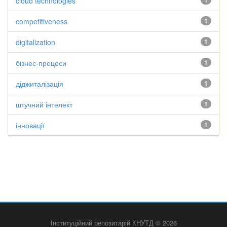
cloud technologies
1
competitiveness
1
digitalization
1
бізнес-процеси
1
діджиталізація
1
штучний інтелект
1
інновації
1
Інституційний репозитарій КНУТД © 2026